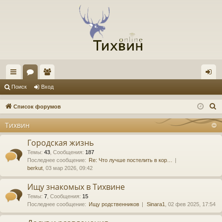
с
ор
ол
хо
Поиск
Вход
ы
ум
ьз
д
П
Список форумов
лк
ы
ов
о
Тихвин
и
и
ат
с
Городская жизнь
ел
к
Темы
:
43
,
Сообщения
:
187
Последнее сообщение:
Re: Что лучше постелить в кор…
и
berkut
, 03 мар 2026, 09:42
Ищу знакомых в Тихвине
Темы
:
7
,
Сообщения
:
15
Последнее сообщение:
Ищу родственников
Sinara1
, 02 фев 2025, 17:54