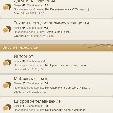
Досуг и развлечения
Темы
:
47
,
Сообщения
:
172
Последнее сообщение:
Re: Как готовиться к ОГЭ по р…
Stas
, 04 дек 2025, 19:20
Тихвин и его достопримечательности
Темы
:
68
,
Сообщения
:
283
Последнее сообщение:
Тихвинские шлюзы
Grortberg29
, 11 ноя 2024, 14:15
Высокие технологии
Интернет
Темы
:
91
,
Сообщения
:
651
Последнее сообщение:
Re: Приватные читы Rust: новы…
Lopes
, 24 сен 2025, 09:15
Мобильная связь
Темы
:
26
,
Сообщения
:
106
Последнее сообщение:
Re: Сломался смартфон, нужна …
Lopes
, 07 сен 2025, 07:17
Цифровое телевидение
Темы
:
45
,
Сообщения
:
158
Последнее сообщение:
Re: Посоветуйте сайт для прос…