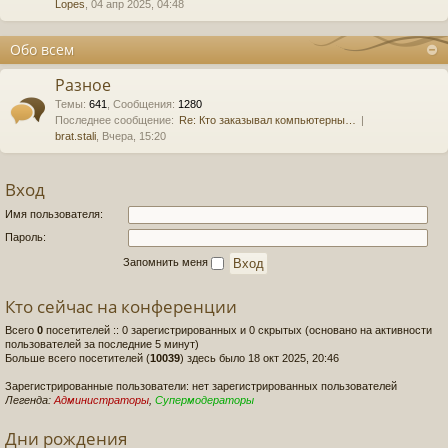
Lopes
, 04 апр 2025, 04:48
Обо всем
Разное
Темы
:
641
,
Сообщения
:
1280
Последнее сообщение:
Re: Кто заказывал компьютерны…
brat.stali
, Вчера, 15:20
Вход
Имя пользователя:
Пароль:
Запомнить меня
Кто сейчас на конференции
Всего
0
посетителей :: 0 зарегистрированных и 0 скрытых (основано на активности
пользователей за последние 5 минут)
Больше всего посетителей (
10039
) здесь было 18 окт 2025, 20:46
Зарегистрированные пользователи: нет зарегистрированных пользователей
Легенда:
Администраторы
,
Супермодераторы
Дни рождения