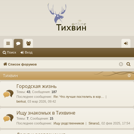
с
ор
ол
хо
Поиск
Вход
ы
ум
ьз
д
П
Список форумов
лк
ы
ов
о
Тихвин
и
и
ат
с
Городская жизнь
ел
к
Темы
:
43
,
Сообщения
:
187
Последнее сообщение:
Re: Что лучше постелить в кор…
и
berkut
, 03 мар 2026, 09:42
Ищу знакомых в Тихвине
Темы
:
7
,
Сообщения
:
15
Последнее сообщение:
Ищу родственников
Sinara1
, 02 фев 2025, 17:54