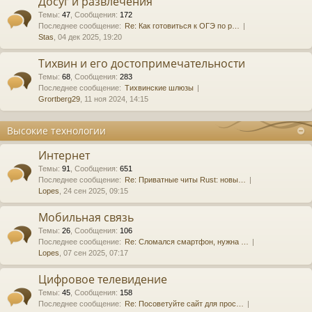
Досуг и развлечения
Темы
:
47
,
Сообщения
:
172
Последнее сообщение:
Re: Как готовиться к ОГЭ по р…
Stas
, 04 дек 2025, 19:20
Тихвин и его достопримечательности
Темы
:
68
,
Сообщения
:
283
Последнее сообщение:
Тихвинские шлюзы
Grortberg29
, 11 ноя 2024, 14:15
Высокие технологии
Интернет
Темы
:
91
,
Сообщения
:
651
Последнее сообщение:
Re: Приватные читы Rust: новы…
Lopes
, 24 сен 2025, 09:15
Мобильная связь
Темы
:
26
,
Сообщения
:
106
Последнее сообщение:
Re: Сломался смартфон, нужна …
Lopes
, 07 сен 2025, 07:17
Цифровое телевидение
Темы
:
45
,
Сообщения
:
158
Последнее сообщение:
Re: Посоветуйте сайт для прос…