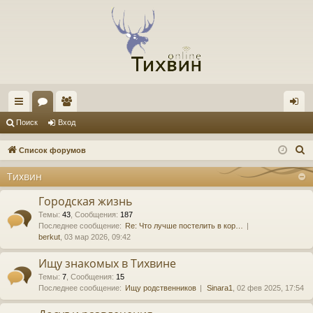
с
ор
ол
хо
Поиск
Вход
ы
ум
ьз
д
П
Список форумов
лк
ы
ов
о
Тихвин
и
и
ат
с
Городская жизнь
ел
к
Темы
:
43
,
Сообщения
:
187
Последнее сообщение:
Re: Что лучше постелить в кор…
и
berkut
, 03 мар 2026, 09:42
Ищу знакомых в Тихвине
Темы
:
7
,
Сообщения
:
15
Последнее сообщение:
Ищу родственников
Sinara1
, 02 фев 2025, 17:54