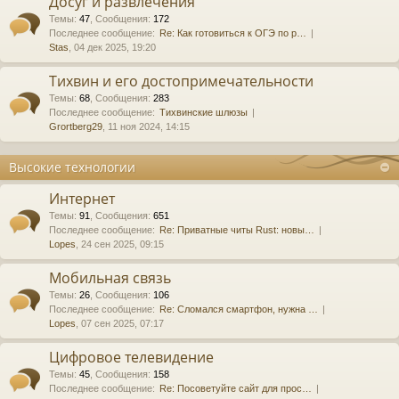
Досуг и развлечения
Темы
:
47
,
Сообщения
:
172
Последнее сообщение:
Re: Как готовиться к ОГЭ по р…
Stas
, 04 дек 2025, 19:20
Тихвин и его достопримечательности
Темы
:
68
,
Сообщения
:
283
Последнее сообщение:
Тихвинские шлюзы
Grortberg29
, 11 ноя 2024, 14:15
Высокие технологии
Интернет
Темы
:
91
,
Сообщения
:
651
Последнее сообщение:
Re: Приватные читы Rust: новы…
Lopes
, 24 сен 2025, 09:15
Мобильная связь
Темы
:
26
,
Сообщения
:
106
Последнее сообщение:
Re: Сломался смартфон, нужна …
Lopes
, 07 сен 2025, 07:17
Цифровое телевидение
Темы
:
45
,
Сообщения
:
158
Последнее сообщение:
Re: Посоветуйте сайт для прос…