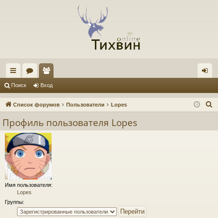
с
ор
ол
хо
Поиск
Вход
ы
ум
ьз
д
П
Список форумов
Пользователи
Lopes
лк
ы
ов
о
Профиль пользователя Lopes
и
и
ат
с
ел
к
и
Имя пользователя:
Lopes
Группы: