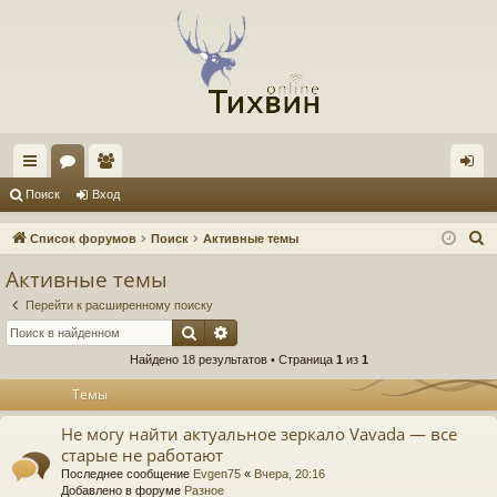
с
ор
ол
хо
Поиск
Вход
ы
ум
ьз
д
П
Список форумов
Поиск
Активные темы
лк
ы
ов
о
Активные темы
и
и
ат
Перейти к расширенному поиску
с
ел
Поиск
Расширенный поиск
к
Найдено 18 результатов • Страница
1
из
1
и
Темы
Не могу найти актуальное зеркало Vavada — все
старые не работают
Последнее сообщение
Evgen75
«
Вчера, 20:16
Добавлено в форуме
Разное