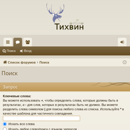
с
ор
ол
хо
Поиск
Вход
ы
ум
ьз
д
Список форумов
Поиск
лк
ы
ов
Поиск
и
ат
ел
Запрос
и
Ключевые слова:
Вы можете использовать
+
, чтобы определить слова, которые должны быть в
результатах, и
-
для слов, которых в результатах быть не должно. Вы можете
разделить слова символом
|
для поиска любого слова из списка. Используйте
*
в
качестве шаблона для частичного совпадения.
Искать все слова
Искать любое слово/поиск с языком запросов