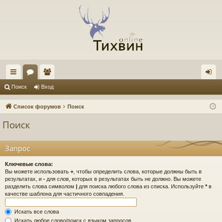
с
ор
ол
хо
Поиск
Вход
ы
ум
ьз
д
Список форумов
Поиск
лк
ы
ов
Поиск
и
ат
ел
Запрос
и
Ключевые слова:
Вы можете использовать
+
, чтобы определить слова, которые должны быть в
результатах, и
-
для слов, которых в результатах быть не должно. Вы можете
разделить слова символом
|
для поиска любого слова из списка. Используйте
*
в
качестве шаблона для частичного совпадения.
Искать все слова
Искать любое слово/поиск с языком запросов