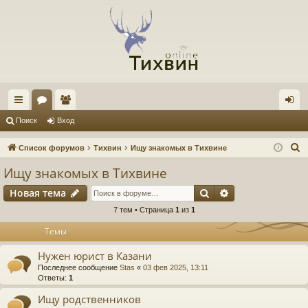
с
ор
ол
хо
Поиск
Вход
ы
ум
ьз
д
П
Список форумов
Тихвин
Ищу знакомых в Тихвине
лк
ы
ов
о
Ищу знакомых в Тихвине
и
и
ат
Поиск
Расширенный п
Новая тема
с
ел
к
7 тем • Страница
1
из
1
и
Темы
Нужен юрист в Казани
Последнее сообщение
Stas
«
03 фев 2025, 13:11
Ответы:
1
Ищу родственников