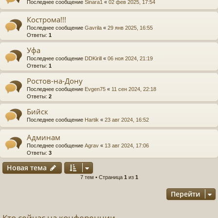
Последнее сообщение
Sinara1
«
02 фев 2025, 17:54
Кострома!!!
Последнее сообщение
Gavrila
«
29 янв 2025, 16:55
Ответы:
1
Уфа
Последнее сообщение
DDKirill
«
06 ноя 2024, 21:19
Ответы:
1
Ростов-на-Дону
Последнее сообщение
Evgen75
«
11 сен 2024, 22:18
Ответы:
2
Бийск
Последнее сообщение
Hartik
«
23 авг 2024, 16:52
Админам
Последнее сообщение
Agrav
«
13 авг 2024, 17:06
Ответы:
3
Новая тема
7 тем • Страница
1
из
1
Перейти
Кто сейчас на конференции