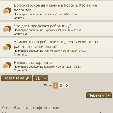
Волонтерское движение в России. Кто такие
волонтеры?
Последнее сообщение
berkut
«
21 янв 2025, 16:40
Ответы:
1
Что дает профсоюз работнику?
Последнее сообщение
Evgen75
«
19 дек 2024, 20:58
Ответы:
2
Алименты на ребенка: что делать если отец не
работает официально?
Последнее сообщение
Petr-Mihailov
«
10 окт 2024, 17:23
Ответы:
1
Невыплата зарплаты
Последнее сообщение
Evgen75
«
09 авг 2024, 06:33
Ответы:
3
Новая тема
2
1
След.
45 тем
Перейти
Кто сейчас на конференции