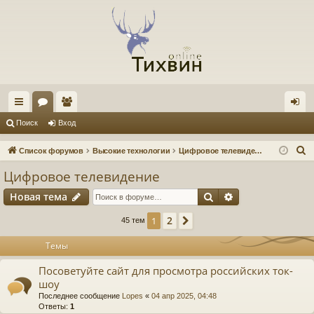
с
ор
ол
хо
Поиск
Вход
ы
ум
ьз
д
П
Список форумов
Высокие технологии
Цифровое телевидение
лк
ы
ов
о
Цифровое телевидение
и
и
ат
Поиск
Расширенный п
Новая тема
с
ел
к
2
1
След.
45 тем
и
Темы
Посоветуйте сайт для просмотра российских ток-
шоу
Последнее сообщение
Lopes
«
04 апр 2025, 04:48
Ответы:
1